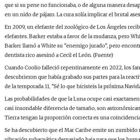
que si su pene no funcionaba, o de alguna manera desap
en un nido de pájaro. La cura solía implicar el brutal as
En 2009, un elefante del zoológico de Los Ángeles recibi
elefantes. Barker estaba a favor de la mudanza, pero Whi
Barker llamó a White su "enemigo jurado", pero encon
dentista rico asesinó a Cecil el León. (Fuente)
Cuando Coolio falleció repentinamente en 2022, los fa
descubrieron que había grabado sus partes para la react
de la temporada 11, "Sé lo que hicisteis la próxima Navid
Las probabilidades de que la Luna ocupe casi exactament
casi insondable diferencia de tamaño, son astronómicame
Tierra tengan la proporción correcta es una coincidencia 
Se ha descubierto que el Mar Caribe emite un zumbido m
vibración subacuática demasiado baja para que los human