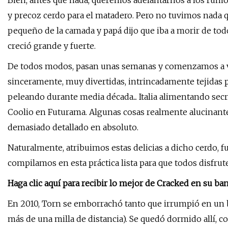
Bien, antes que nada, queremos adelantarnos a los rumor
y precoz cerdo para el matadero. Pero no tuvimos nada qu
pequeño de la camada y papá dijo que iba a morir de to
creció grande y fuerte.
De todos modos, pasan unas semanas y comenzamos a ver 
sinceramente, muy divertidas, intrincadamente tejidas p
peleando durante media década... Italia alimentando secr
Coolio en Futurama. Algunas cosas realmente alucinante
demasiado detallado en absoluto.
Naturalmente, atribuimos estas delicias a dicho cerdo, 
compilamos en esta práctica lista para que todos disfrut
Haga clic aquí para recibir lo mejor de Cracked en su ba
En 2010, Torn se emborrachó tanto que irrumpió en un 
más de una milla de distancia). Se quedó dormido allí, co