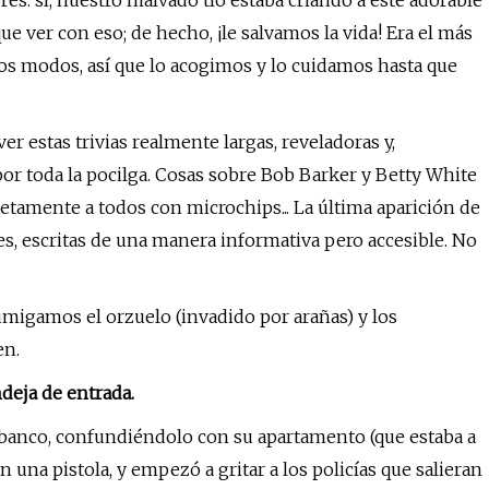
es: sí, nuestro malvado tío estaba criando a este adorable
e ver con eso; de hecho, ¡le salvamos la vida! Era el más
dos modos, así que lo acogimos y lo cuidamos hasta que
estas trivias realmente largas, reveladoras y,
or toda la pocilga. Cosas sobre Bob Barker y Betty White
etamente a todos con microchips... La última aparición de
s, escritas de una manera informativa pero accesible. No
fumigamos el orzuelo (invadido por arañas) y los
en.
ndeja de entrada.
banco, confundiéndolo con su apartamento (que estaba a
n una pistola, y empezó a gritar a los policías que salieran