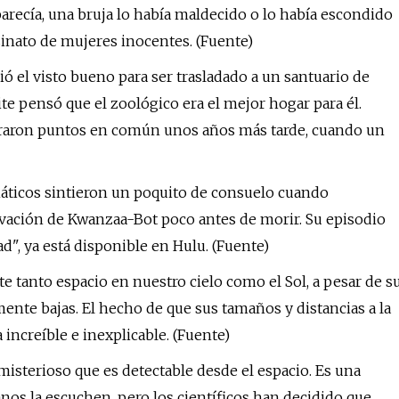
arecía, una bruja lo había maldecido o lo había escondido
esinato de mujeres inocentes. (Fuente)
ó el visto bueno para ser trasladado a un santuario de
te pensó que el zoológico era el mejor hogar para él.
traron puntos en común unos años más tarde, cuando un
náticos sintieron un poquito de consuelo cuando
ivación de Kwanzaa-Bot poco antes de morir. Su episodio
ad", ya está disponible en Hulu. (Fuente)
e tanto espacio en nuestro cielo como el Sol, a pesar de s
nte bajas. El hecho de que sus tamaños y distancias a la
increíble e inexplicable. (Fuente)
isterioso que es detectable desde el espacio. Es una
os la escuchen, pero los científicos han decidido que