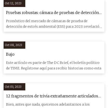
Oct 12, 2023
Pruebas robustas: cámara de pruebas de detección
de estrés ambiental (ESS)
Pronóstico del mercado de cámaras de prueba de
detección de estrés ambiental (ESS) para 2023: revelación
de oportunidade
Oct 08, 2023
Bajo
Este artículo es parte de The DC Brief, el boletín político
de TIME. Regístrese aquí para recibir historias como esta
Oct 03, 2023
12 fragmentos de trivia extrañamente articulados
que encontramos explicados en las telarañas
Bien, antes que nada, queremos adelantarnos a los