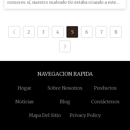
encima de nuestro ahora
rumores: sí, nuestro malvado tío estaba criando a este
adorable y pre
2
3
4
5
6
7
8
NAVEGACION RAPIDA
Hogar
Sobre Nosotros
Productos
Noticias
Blog
Contáctenos
Mapa Del Sitio
Privacy Policy