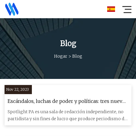
Blog
Hogar
>
Blog
Nov 22, 2023
Escándalos, luchas de poder y políticas: tres nuevos
representantes estatales resisten una primera
Spotlight PA es una sala de redacción independiente, no
sesión alocada
partidista y sin fines de lucro que produce periodismo de
invest