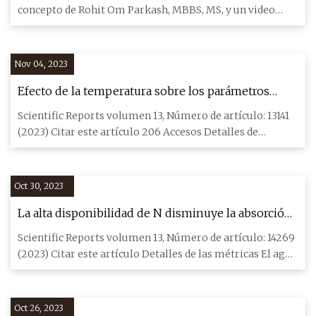
concepto de Rohit Om Parkash, MBBS, MS, y un video
sobre el tema
Nov 04, 2023
Efecto de la temperatura sobre los parámetros
dinámicos de la arcilla limosa en una región
Scientific Reports volumen 13, Número de artículo: 13141
estacionalmente helada
(2023) Citar este artículo 206 Accesos Detalles de
métricas El
Oct 30, 2023
La alta disponibilidad de N disminuye la absorción
de N y el rendimiento bajo disponibilidad limitada
Scientific Reports volumen 13, Número de artículo: 14269
de agua en el maíz.
(2023) Citar este artículo Detalles de las métricas El agua
y e
Oct 26, 2023