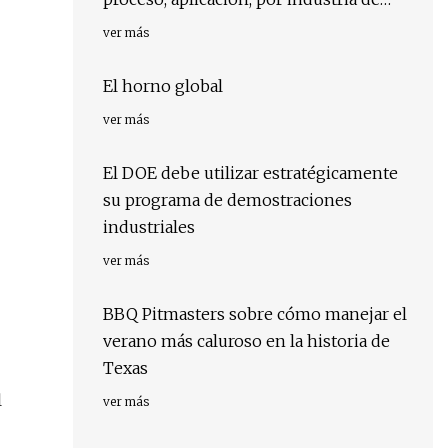
usuario final, por región, por país:
ver más
impulsores, tendencias y pronóstico
para 2029
El horno global
ver más
El DOE debe utilizar estratégicamente
su programa de demostraciones
industriales
ver más
BBQ Pitmasters sobre cómo manejar el
verano más caluroso en la historia de
Texas
l
ver más