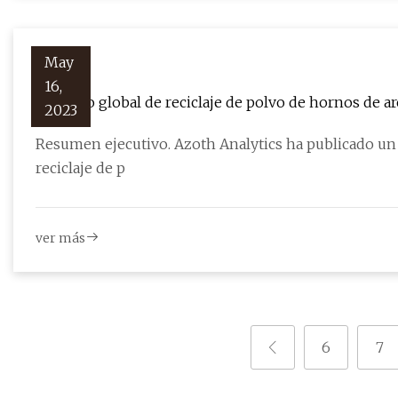
May
16,
Mercado global de reciclaje de polvo de hornos de arco
2023
industria de usuario final, por región, por país: imp
Resumen ejecutivo. Azoth Analytics ha publicado un informe de investigación titulado “Mercado global de
reciclaje de p
ver más
6
7