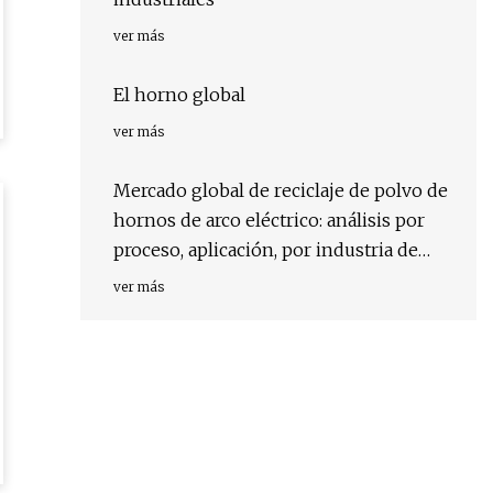
ver más
El horno global
ver más
Mercado global de reciclaje de polvo de
hornos de arco eléctrico: análisis por
proceso, aplicación, por industria de
usuario final, por región, por país:
ver más
impulsores, tendencias y pronóstico
para 2029