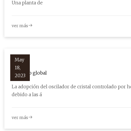
Una planta de
ver más
May
18,
El horno global
2023
La adopción del oscilador de cristal controlado por
debido a las á
ver más