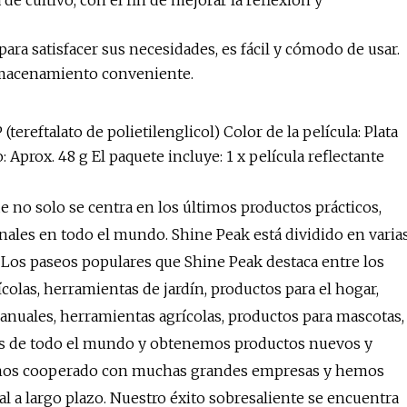
de cultivo, con el fin de mejorar la reflexión y
ra satisfacer sus necesidades, es fácil y cómodo de usar.
almacenamiento conveniente.
ereftalato de polietilenglicol) Color de la película: Plata
Aprox. 48 g El paquete incluye: 1 x película reflectante
 no solo se centra en los últimos productos prácticos,
onales en todo el mundo. Shine Peak está dividido en varia
. Los paseos populares que Shine Peak destaca entre los
colas, herramientas de jardín, productos para el hogar,
anuales, herramientas agrícolas, productos para mascotas,
ntes de todo el mundo y obtenemos productos nuevos y
 hemos cooperado con muchas grandes empresas y hemos
l a largo plazo. Nuestro éxito sobresaliente se encuentra