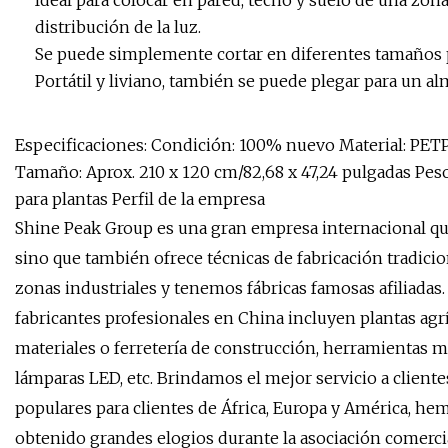
Ideal para colocar en pared, techo y suelo de una zona 
distribución de la luz.
Se puede simplemente cortar en diferentes tamaños pa
Portátil y liviano, también se puede plegar para un 
Especificaciones: Condición: 100% nuevo Material: PETP (t
Tamaño: Aprox. 210 x 120 cm/82,68 x 47,24 pulgadas Peso: 
para plantas Perfil de la empresa
Shine Peak Group es una gran empresa internacional que
sino que también ofrece técnicas de fabricación tradici
zonas industriales y tenemos fábricas famosas afiliadas
fabricantes profesionales en China incluyen plantas agrí
materiales o ferretería de construcción, herramientas m
lámparas LED, etc. Brindamos el mejor servicio a clie
populares para clientes de África, Europa y América,
obtenido grandes elogios durante la asociación comercia