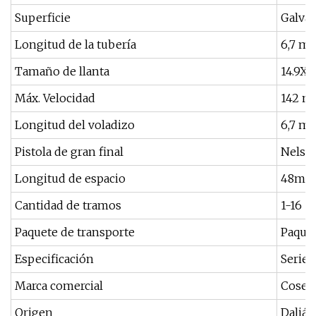
Superficie
Galvan
Longitud de la tubería
6,7 m
Tamaño de llanta
14.9X2
Máx. Velocidad
142 m
Longitud del voladizo
6,7 m
Pistola de gran final
Nelson
Longitud de espacio
48m, 5
Cantidad de tramos
1-16
Paquete de transporte
Paque
Especificación
Serie 
Marca comercial
Cosec
Origen
Dalián