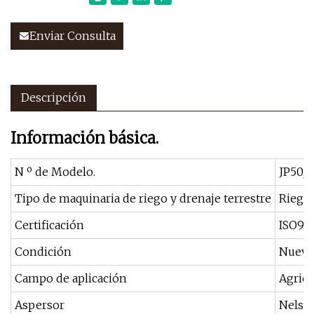
Enviar Consulta
Descripción
Información básica.
N º de Modelo.
JP50, 6
Tipo de maquinaria de riego y drenaje terrestre
Riego
Certificación
ISO900
Condición
Nuev
Campo de aplicación
Agricu
Aspersor
Nelso