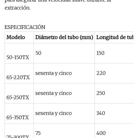
extracción.
ESPECIFICACIÓN
Modelo
Diámetro del tubo (mm)
Longitud de tube
50
150
50-150TX
sesenta y cinco
220
65-220TX
sesenta y cinco
250
65-250TX
sesenta y cinco
340
65-350TX
75
400
75-300TX