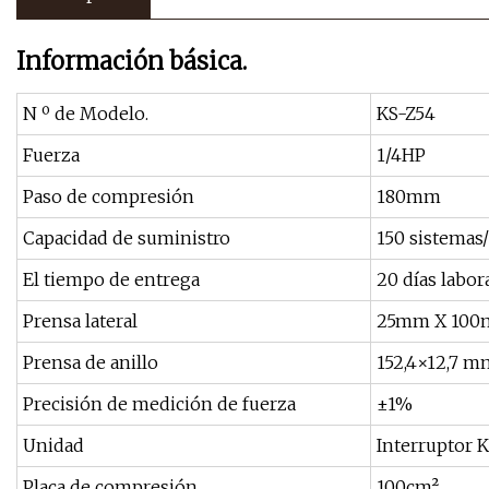
Información básica.
N º de Modelo.
KS-Z54
Fuerza
1/4HP
Paso de compresión
180mm
Capacidad de suministro
150 sistemas
El tiempo de entrega
20 días labor
Prensa lateral
25mm X 10
Prensa de anillo
152,4×12,7 m
Precisión de medición de fuerza
±1%
Unidad
Interruptor K
Placa de compresión
100cm²