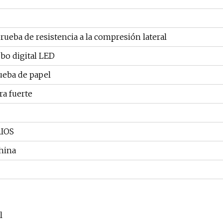
ueba de resistencia a la compresión lateral
ubo digital LED
ueba de papel
ra fuerte
IOS
hina
l