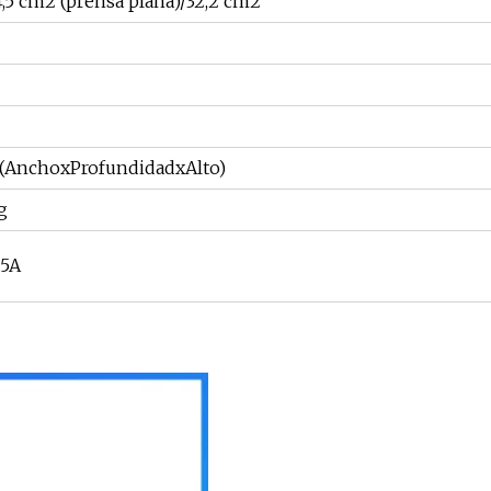
,5 cm2 (prensa plana)/32,2 cm2
AnchoxProfundidadxAlto)
g
.5A