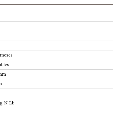
/meses
ables
0mm
m
g, N, Lb