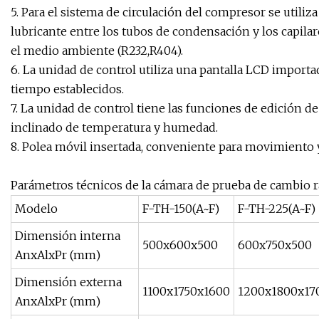
5. Para el sistema de circulación del compresor se utili
lubricante entre los tubos de condensación y los capilare
el medio ambiente (R232,R404).
6. La unidad de control utiliza una pantalla LCD importad
tiempo establecidos.
7. La unidad de control tiene las funciones de edición 
inclinado de temperatura y humedad.
8. Polea móvil insertada, conveniente para movimiento y
Parámetros técnicos de la cámara de prueba de cambio 
Modelo
F-TH-150(A~F)
F-TH-225(A~F)
Dimensión interna
500x600x500
600x750x500
AnxAlxPr (mm)
Dimensión externa
1100x1750x1600
1200x1800x17
AnxAlxPr (mm)