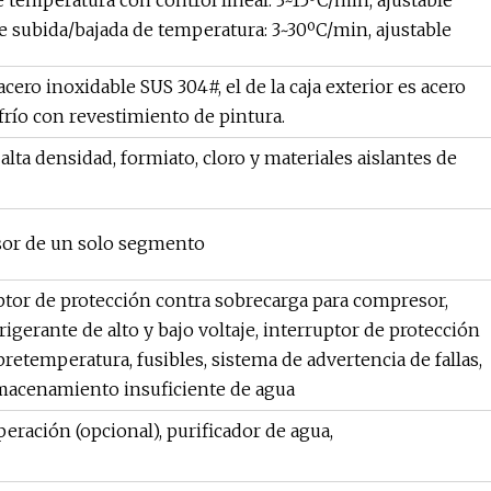
 temperatura con control lineal: 3~15ºC/min, ajustable
de subida/bajada de temperatura: 3~30ºC/min, ajustable
 acero inoxidable SUS 304#, el de la caja exterior es acero
frío con revestimiento de pintura.
alta densidad, formiato, cloro y materiales aislantes de
sor de un solo segmento
uptor de protección contra sobrecarga para compresor,
rigerante de alto y bajo voltaje, interruptor de protección
etemperatura, fusibles, sistema de advertencia de fallas,
lmacenamiento insuficiente de agua
peración (opcional), purificador de agua,