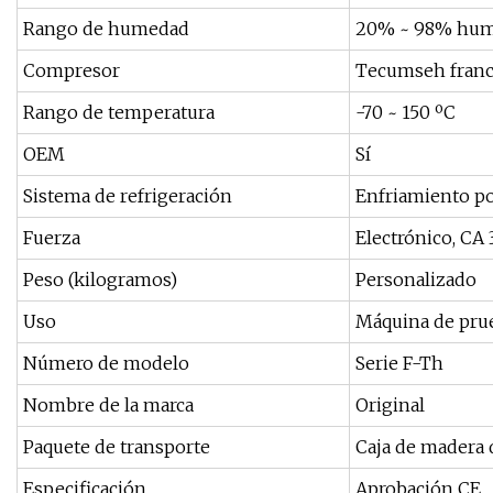
Rango de humedad
20% ~ 98% hume
Compresor
Tecumseh francé
Rango de temperatura
-70 ~ 150 ºC
OEM
Sí
Sistema de refrigeración
Enfriamiento po
Fuerza
Electrónico, CA 
Peso (kilogramos)
Personalizado
Uso
Máquina de prue
Número de modelo
Serie F-Th
Nombre de la marca
Original
Paquete de transporte
Caja de madera 
Especificación
Aprobación CE