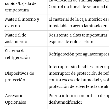
La velocidad de subida/bajada de
subida/bajada de
Control no lineal de velocidad 
temperatura
Material interno y
El material de la caja interior es
externo
inoxidable o acero laminado en 
Material de
Resistente a altas temperaturas, 
aislamiento
espuma de etilo acetum.
Sistema de
Refrigeración por agua/compre
refrigeración
Interruptor sin fusibles, interr
Dispositivos de
interruptor de protección de ref
protección
contra exceso de humedad y sobr
protección de advertencia de a
Accesorios
Puerta interior con orificio de o
Opcionales
deshumidificador