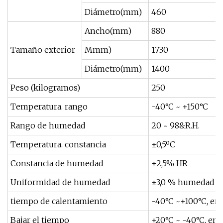
Diámetro(mm)
460
Ancho(mm)
880
Tamaño exterior
Mmm)
1730
Diámetro(mm)
1400
Peso (kilogramos)
250
Temperatura. rango
-40°C ~ +150°C
Rango de humedad
20 ~ 98&R.H.
Temperatura. constancia
±0,5ºC
Constancia de humedad
±2,5% HR
Uniformidad de humedad
±3,0 % humedad re
tiempo de calentamiento
-40°C ~+100°C, en
Bajar el tiempo
+20°C ~ -40°C, en