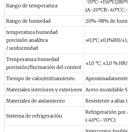
-70°C~+150°C(180°C)
Rango de temperatura
(A:-20°CB:-40°CC:-6
Rango de humedad
20%~98% de humedad
temperatura humedad
precisión analítica
±0,1°C;±0,1%RH/±1,0
/ uniformidad
Temperatura humedad
±1,0 °C; ±2,0 % HR/±
precisión/fluctuación del control
Tiempo de calor/enfriamiento
Aproximadamente 5,0
Materiales interiores y exteriores
Acero inoxidable SUS
Materiales de aislamiento
Resistente a altas t
Refrigeración por a
Sistema de refrigeración
(-40°C~-70°C)
Interruptor fusible,