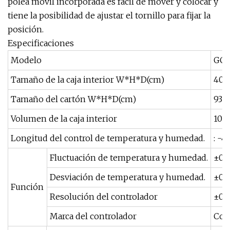
polea móvil incorporada es fácil de mover y colocar y
tiene la posibilidad de ajustar el tornillo para fijar la
posición.
Especificaciones
Modelo
GC-
Tamaño de la caja interior W*H*D(cm)
40*
Tamaño del cartón W*H*D(cm)
93*
Volumen de la caja interior
100
Longitud del control de temperatura y humedad.
: -
Fluctuación de temperatura y humedad.
±0,5
Desviación de temperatura y humedad.
±0,
Función
Resolución del controlador
±0,
Marca del controlador
Cont