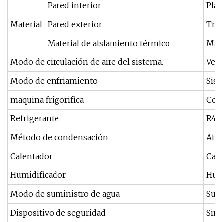
Pared interior
Pla
Material
Pared exterior
Trat
Material de aislamiento térmico
Mate
Modo de circulación de aire del sistema.
Vent
Modo de enfriamiento
Sis
maquina frigorifica
Com
Refrigerante
R40
Método de condensación
Aire
Calentador
Cal
Humidificador
Hum
Modo de suministro de agua
Sumi
Dispositivo de seguridad
Sin 