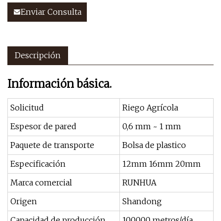
Enviar Consulta
Descripción
Información básica.
Solicitud
Riego Agrícola
Espesor de pared
0,6 mm ~ 1 mm
Paquete de transporte
Bolsa de plastico
Especificación
12mm 16mm 20mm
Marca comercial
RUNHUA
Origen
Shandong
Capacidad de producción
100000 metros/día