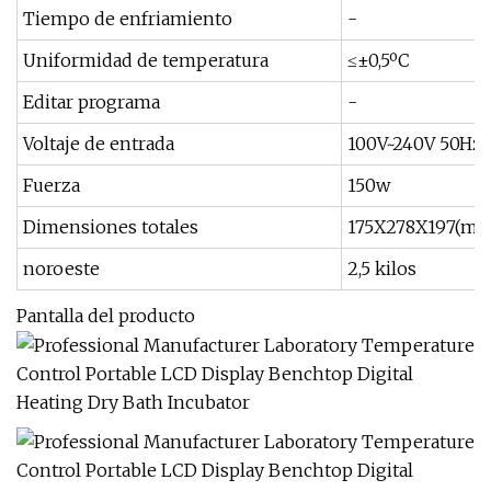
Tiempo de enfriamiento
-
Uniformidad de temperatura
≤±0,5ºC
Editar programa
-
Voltaje de entrada
100V~240V 50Hz
Fuerza
150w
Dimensiones totales
175X278X197(mil
noroeste
2,5 kilos
Pantalla del producto