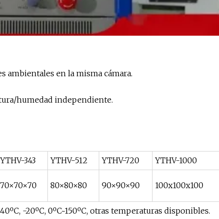
res ambientales en la misma cámara.
atura/humedad independiente.
YTHV-343
YTHV-512
YTHV-720
YTHV-1000
70×70×70
80×80×80
90×90×90
100x100x100
-40ºC, -20ºC, 0ºC~150ºC, otras temperaturas disponibles.