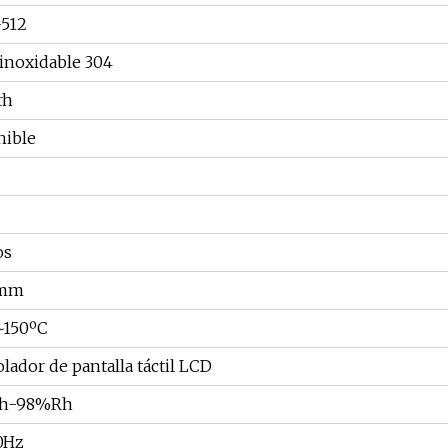
512
inoxidable 304
rh
nible
os
1mm
~150ºC
lador de pantalla táctil LCD
h-98%Rh
0Hz