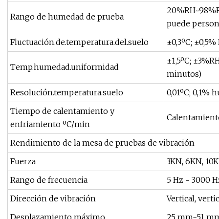
20%RH~98%R
Rango de humedad de prueba
puede persona
Fluctuación.de.temperatura.del.suelo
±0,3ºC; ±0,5%
±1,5ºC; ±3%RH 
Temp.humedad.uniformidad
minutos)
Resolución.temperatura.suelo
0,01ºC; 0,1% 
Tiempo de calentamiento y
Calentamiento
enfriamiento ºC/min
Rendimiento de la mesa de pruebas de vibración
Fuerza
3KN, 6KN, 10K
Rango de frecuencia
5 Hz ~ 3000 H
Dirección de vibración
Vertical, vert
Desplazamiento máximo
25 mm-51 mm 