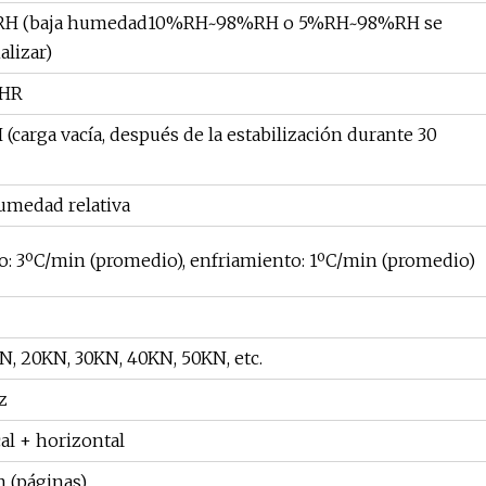
H (baja humedad10%RH~98%RH o 5%RH~98%RH se
lizar)
 HR
(carga vacía, después de la estabilización durante 30
humedad relativa
: 3ºC/min (promedio), enfriamiento: 1ºC/min (promedio)
N, 20KN, 30KN, 40KN, 50KN, etc.
z
ical + horizontal
(páginas)