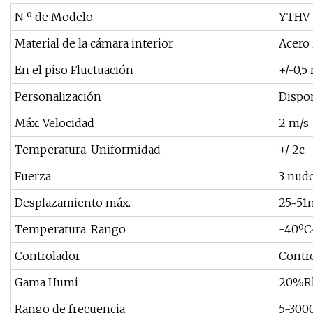
N º de Modelo.
YTHV-
Material de la cámara interior
Acero 
En el piso Fluctuación
+/-0,5 
Personalización
Dispo
Máx. Velocidad
2 m/s
Temperatura. Uniformidad
+/-2c
Fuerza
3 nud
Desplazamiento máx.
25~5
Temperatura. Rango
-40ºC
Controlador
Contro
Gama Humi
20%R
Rango de frecuencia
5-300