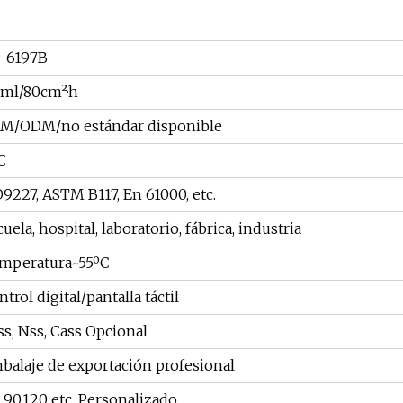
-6197B
2ml/80cm²·h
M/ODM/no estándar disponible
C
O9227, ASTM B117, En 61000, etc.
uela, hospital, laboratorio, fábrica, industria
mperatura~55ºC
trol digital/pantalla táctil
ss, Nss, Cass Opcional
balaje de exportación profesional
, 90.120 etc, Personalizado