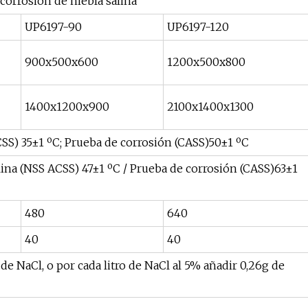
corrosión de niebla salina
UP6197-90
UP6197-120
900x500x600
1200x500x800
1400x1200x900
2100x1400x1300
SS) 35±1 ºC; Prueba de corrosión (CASS)50±1 ºC
ina (NSS ACSS) 47±1 ºC / Prueba de corrosión (CASS)63±1
480
640
40
40
e NaCl, o por cada litro de NaCl al 5% añadir 0,26g de