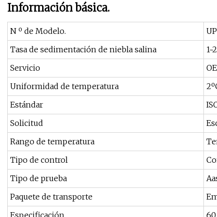
Información básica.
N º de Modelo.
UP
Tasa de sedimentación de niebla salina
1~
Servicio
OE
Uniformidad de temperatura
2º
Estándar
IS
Solicitud
Esc
Rango de temperatura
Te
Tipo de control
Con
Tipo de prueba
Aa
Paquete de transporte
Em
Especificación
60