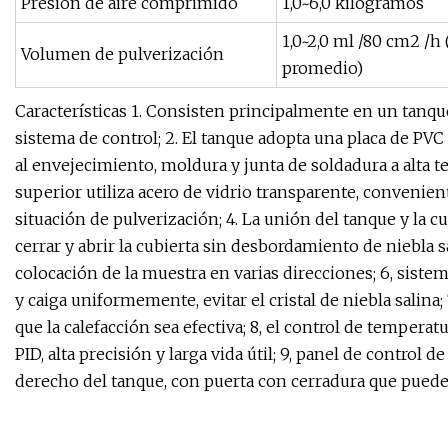
Presión de aire comprimido
1,0~6,0 kilogramos
1,0~2,0 ml /80 cm2 /h
Volumen de pulverización
promedio)
Características 1. Consisten principalmente en un tanqu
sistema de control; 2. El tanque adopta una placa de PVC
al envejecimiento, moldura y junta de soldadura a alta tem
superior utiliza acero de vidrio transparente, convenien
situación de pulverización; 4. La unión del tanque y la cu
cerrar y abrir la cubierta sin desbordamiento de niebla sal
colocación de la muestra en varias direcciones; 6, sistem
y caiga uniformemente, evitar el cristal de niebla salina
que la calefacción sea efectiva; 8, el control de temper
PID, alta precisión y larga vida útil; 9, panel de control
derecho del tanque, con puerta con cerradura que pued