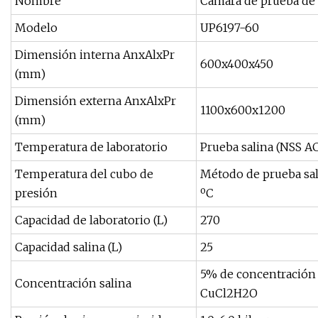
Nombre
Cámara de prueba de 
Modelo
UP6197-60
Dimensión interna AnxAlxPr
600x400x450
(mm)
Dimensión externa AnxAlxPr
1100x600x1200
(mm)
Temperatura de laboratorio
Prueba salina (NSS AC
Temperatura del cubo de
Método de prueba sal
presión
ºC
Capacidad de laboratorio (L)
270
Capacidad salina (L)
25
5% de concentración d
Concentración salina
CuCl2H2O