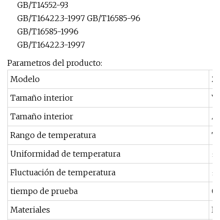
GB/T14552-93
GB/T16422.3-1997 GB/T16585-96
GB/T16585-1996
GB/T16422.3-1997
Parametros del producto:
Modelo
ZH
Tamaño interior
W
Tamaño interior
A
Rango de temperatura
T
Uniformidad de temperatura
±1
Fluctuación de temperatura
±0
tiempo de prueba
0~
Materiales
In