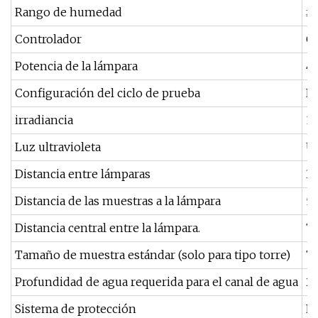
Rango de humedad
≥
Controlador
Co
Potencia de la lámpara
4
Configuración del ciclo de prueba
El
irradiancia
1
Luz ultravioleta
UV
Distancia entre lámparas
35
Distancia de las muestras a la lámpara
50
Distancia central entre la lámpara.
7
Tamaño de muestra estándar (solo para tipo torre)
75
Profundidad de agua requerida para el canal de agua
25
Sistema de protección
Pr