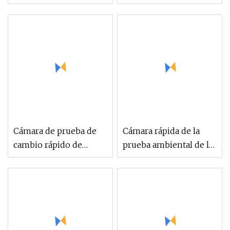
temperatura de tasa de
rápido de temperatura
cambio rápido
de simulación
ambiental
Cámara de prueba de
Cámara rápida de la
cambio rápido de
prueba ambiental de la
temperatura
tarifa del cambio de
temperatura del equipo
de prueba electrónico