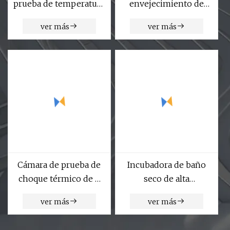
prueba de temperatura
envejecimiento de
de la cámara rápida de
lámpara UV
ver más
ver más
la prueba ambiental de
la tarifa del cambio
Cámara de prueba de
Incubadora de baño
choque térmico de 2
seco de alta
zonas de fabricantes
temperatura de
ver más
ver más
profesionales con
muestra bioquímica de
precio de fábrica
suero de laboratorio