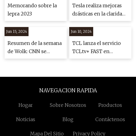
Memorando sobre la
Tesla realiza mejoras
lepra 2023
drásticas en la claridad
de la cámara en FSD
Beta 11.4.7 [Video]
Jun 15, 2024
Jun 10, 2024
Resumen de la semana
TCL lanza el servicio
de Wolk: CNN se
TCLtv+ FAST en
lanzará en Max, el
televisores de
mercado de
Norteamérica
distribución está
cambiando
NAVEGACION RAPIDA
Hogar
Sobre Nosotros
Productos
Noticias
Blog
Contáctenos
Mapa Del Sitio
Privacy Policy