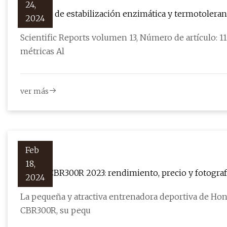
24,
Función de estabilización enzimática y termotoleran
2024
desordenadas de la palma datilera
Scientific Reports volumen 13, Número de artículo: 118
métricas Al
ver más
Feb
18,
Honda CBR300R 2023: rendimiento, precio y fotograf
2024
La pequeña y atractiva entrenadora deportiva de Hon
CBR300R, su pequ