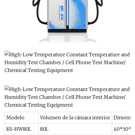
Modelo
Volumen de la cámara interior
Dimensio
KS-HW80L
80L
40*50*4