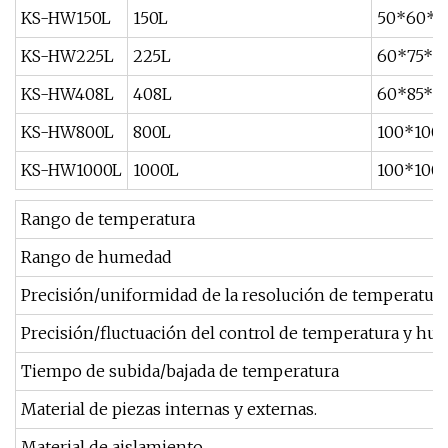
KS-HW150L
150L
50*60*5
KS-HW225L
225L
60*75*5
KS-HW408L
408L
60*85*8
KS-HW800L
800L
100*100
KS-HW1000L
1000L
100*100
Rango de temperatura
Rango de humedad
Precisión/uniformidad de la resolución de temperatu
Precisión/fluctuación del control de temperatura y h
Tiempo de subida/bajada de temperatura
Material de piezas internas y externas.
Material de aislamiento