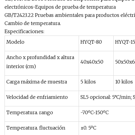
electrónicos-Equipos de prueba de temperatura
GB/T2423.22 Pruebas ambientales para productos eléctric
Cambio de temperatura.
Especificaciones:
Modelo
HYQT-80
HYQT-1
Ancho x profundidad x altura
40x40x50
50x50x
interior (cm)
Carga máxima de muestra
5 kilos
10 kilos
Velocidad de enfriamiento
SL5 opcional: 5°C/min; 
Temperatura. rango
-70ºC~150ºC
Temperatura. fluctuación
±0. 5ºC