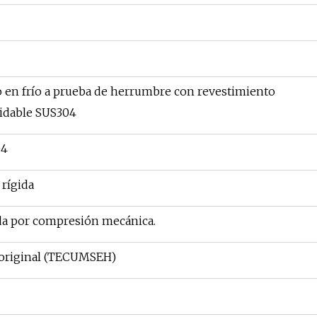
o en frío a prueba de herrumbre con revestimiento
xidable SUS304
04
rígida
da por compresión mecánica.
original (TECUMSEH)