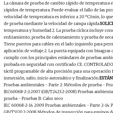
La cámara de prueba de cambio rápido de temperatura e
rápidos de temperatura. Puede evaluar el fallo de las 
velocidad de temperatura es inferior a 20 ºC/min, lo que
de prueba mediante la velocidad de rampa rápida.
SOLIC
temperatura y humedad.2. La prueba cíclica incluye con
enfriamiento, prueba de calentamiento y prueba de 
Tiene puertos para cables en el lado izquierdo para per
aplicación de voltaje.2. La puerta equipada con bisagras
cumplir con los principales estándares de pruebas ambie
probada en seguridad con certificado CE. CONTROLADO
táctil programable de alta precisión para una operación f
inmersión, salto, inicio automático y finalización.
ESTÁN
Pruebas ambientales - Parte 2: Métodos de prueba - Prue
IEC60068-2-2:2007 (GB/T2423.2-2008) Pruebas ambiental
prueba - Pruebas B: Calor seco
IEC 60068-2-14 2009 Pruebas ambientales - Parte 2-14:
GB/T5170.2-2008 Métodos de inspección para equipos de