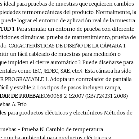
s ideal para pruebas de muestras que requieren cambios
propiedades termomecánicas del producto. Normalmente, la
 puede lograr el entorno de aplicación real de la muestra
ITUD
1. Para simular un entorno de prueba con diferente
diciones climáticas: prueba de mantenimiento, prueba de
secado. CARACTERÍSTICAS DE DISEÑO DE LA CÁMARA 1.
mitir un fácil cableado de muestras para medición o
 que impiden el cierre automático.3. Puede diseñarse para
ntales como IEC, JEDEC, SAE, etc.4. Esta cámara ha sido
R PROGRAMABLE 1. Adopta un controlador de pantalla
ácil y estable.2. Los tipos de pasos incluyen rampa,
DAR DE PRUEBA
IEC60068-2-1:2007 (GB/T2423.1-2008)
bas A: Frío
es para productos eléctricos y electrónicos Métodos de
 Pruebas - Prueba N: Cambio de temperatura
 prueba ambiental para productos eléctricos y