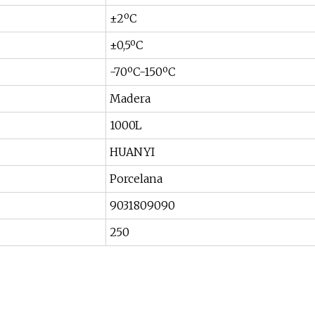
±2ºC
±0,5ºC
-70ºC-150ºC
Madera
1000L
HUANYI
Porcelana
9031809090
250