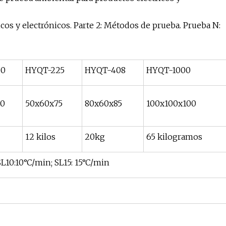
os y electrónicos. Parte 2: Métodos de prueba. Prueba N:
50
HYQT-225
HYQT-408
HYQT-1000
60
50x60x75
80x60x85
100x100x100
12 kilos
20kg
65 kilogramos
SL10:10°C/min; SL15: 15°C/min