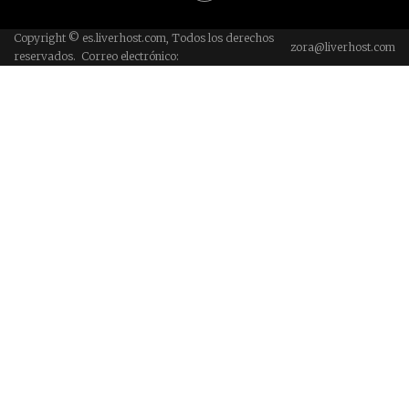
Copyright © es.liverhost.com, Todos los derechos
zora@liverhost.com
reservados. Correo electrónico: