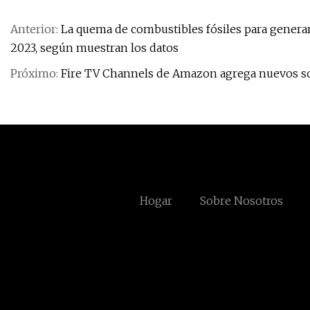
Anterior:
La quema de combustibles fósiles para generar 
2023, según muestran los datos
Próximo:
Fire TV Channels de Amazon agrega nuevos s
Hogar
Sobre Nosotros