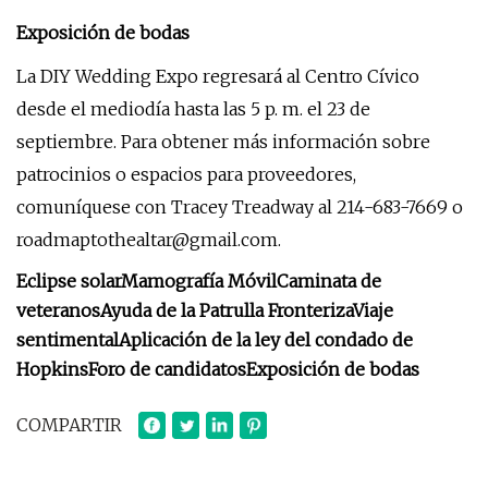
Exposición de bodas
La DIY Wedding Expo regresará al Centro Cívico
desde el mediodía hasta las 5 p. m. el 23 de
septiembre. Para obtener más información sobre
patrocinios o espacios para proveedores,
comuníquese con Tracey Treadway al 214-683-7669 o
roadmaptothealtar@gmail.com
.
Eclipse solar
Mamografía Móvil
Caminata de
veteranos
Ayuda de la Patrulla Fronteriza
Viaje
sentimental
Aplicación de la ley del condado de
Hopkins
Foro de candidatos
Exposición de bodas
COMPARTIR