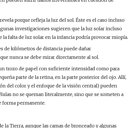
én pueden sufrir daños irreversibles en cuestión de
ela porque refleja la luz del sol. Éste es el caso incluso
 Algunas investigaciones sugieren que la luz solar incluso
la falta de luz solar en la infancia podría provocar miopía.
nes de kilómetros de distancia puede dañar
que nunca se debe mirar directamente al sol.
un trozo de papel con suficiente intensidad como para
ueña parte de la retina, en la parte posterior del ojo. Allí,
ión del color y el enfoque de la visión central) pueden
élulas no se queman literalmente, sino que se someten a
de forma permanente.
 de la Tierra, aunque las camas de bronceado y algunas