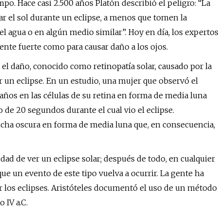
o. Hace casi 2.500 años Platón describió el peligro: “La
ar el sol durante un eclipse, a menos que tomen la
l agua o en algún medio similar”. Hoy en día, los experto
mente fuerte como para causar daño a los ojos.
el daño, conocido como retinopatía solar, causado por la
r un eclipse. En un estudio, una mujer que observó el
daños en las células de su retina en forma de media luna
o de 20 segundos durante el cual vio el eclipse.
ha oscura en forma de media luna que, en consecuencia,
idad de ver un eclipse solar; después de todo, en cualquier
ue un evento de este tipo vuelva a ocurrir. La gente ha
 los eclipses. Aristóteles documentó el uso de un método
 IV a.C.