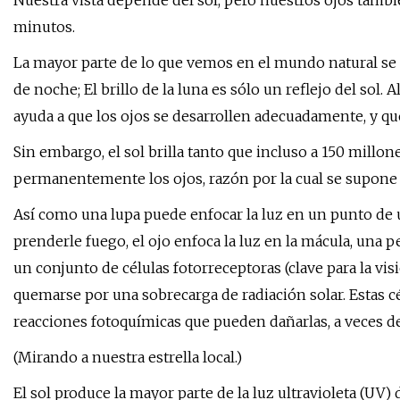
Nuestra vista depende del sol, pero nuestros ojos tambi
minutos.
La mayor parte de lo que vemos en el mundo natural se rev
de noche; El brillo de la luna es sólo un reflejo del sol.
ayuda a que los ojos se desarrollen adecuadamente, y que 
Sin embargo, el sol brilla tanto que incluso a 150 millo
permanentemente los ojos, razón por la cual se supone 
Así como una lupa puede enfocar la luz en un punto de 
prenderle fuego, el ojo enfoca la luz en la mácula, una peq
un conjunto de células fotorreceptoras (clave para la vis
quemarse por una sobrecarga de radiación solar. Estas c
reacciones fotoquímicas que pueden dañarlas, a veces 
(Mirando a nuestra estrella local.)
El sol produce la mayor parte de la luz ultravioleta (UV)