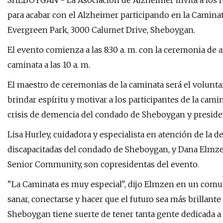
SHEBOYGAN - La Asociación de Alzheimer invita a los r
para acabar con el Alzheimer participando en la Caminat
Evergreen Park, 3000 Calumet Drive, Sheboygan.
El evento comienza a las 8:30 a. m. con la ceremonia de 
caminata a las 10 a. m.
El maestro de ceremonias de la caminata será el volunta
brindar espíritu y motivar a los participantes de la cam
crisis de demencia del condado de Sheboygan y preside
Lisa Hurley, cuidadora y especialista en atención de la
discapacitadas del condado de Sheboygan, y Dana Elmze
Senior Community, son copresidentas del evento.
"La Caminata es muy especial", dijo Elmzen en un comun
sanar, conectarse y hacer que el futuro sea más brillan
Sheboygan tiene suerte de tener tanta gente dedicada a 