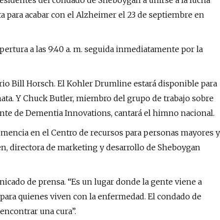
esidentes del condado de Sheboygan a unirse a la lucha
a para acabar con el Alzheimer el 23 de septiembre en
apertura a las 9:40 a. m. seguida inmediatamente por la
rio Bill Horsch. El Kohler Drumline estará disponible para
inata. Y Chuck Butler, miembro del grupo de trabajo sobre
nte de Dementia Innovations, cantará el himno nacional.
 demencia en el Centro de recursos para personas mayores y
n, directora de marketing y desarrollo de Sheboygan
icado de prensa. “Es un lugar donde la gente viene a
te para quienes viven con la enfermedad. El condado de
encontrar una cura”.