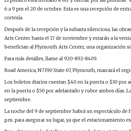
El público está invitado a ver y ofertar por las pinturas
6 a 9 pm el 20 de octubre. Esta es una recepción de entr
cortesía.
Después de la recepción y la subasta silenciosa, las obr
Arts Center hasta el 17 de noviembre y estarán a la vent
benefician al Plymouth Arts Center, una organización sin 
Para más detalles, llame al 920-892-8409.
Road America, N7390 State 67, Plymouth, marcará el regre
Los boletos diarios cuestan $40 en la puerta o $30 por 
en la puerta o $50 por adelantado y cubre ambos días. Las
septiembre.
La noche del 9 de septiembre habrá un espectáculo de fueg
p.m. para asegurar su lugar, ya que el estacionamiento es