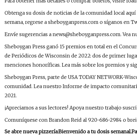
Para obtener más detalles o comprar boletos, visite roa
Obtenga su dosis de noticias de la comunidad local aquí
semana, regrese a sheboyganpress.com o síganos en Twi
Envíe sugerencias a
news@sheboyganpress.com
. Vea n
Sheboygan Press ganó 15 premios en total en el Concurs
de Periódicos de Wisconsin de 2022: dos de primer lugar
menciones honoríficas. Lea más sobre los premios y siga
Sheboygan Press, parte de USA TODAY NETWORK-Wisconsi
comunidad. Lea nuestro Informe de impacto comunitari
2021.
¡Apreciamos a sus lectores! Apoya nuestro trabajo suscr
Comuníquese con Brandon Reid al 920-686-2984 o
bre
Se abre nueva pizzería:
Bienvenido a tu dosis semanal.
Pa