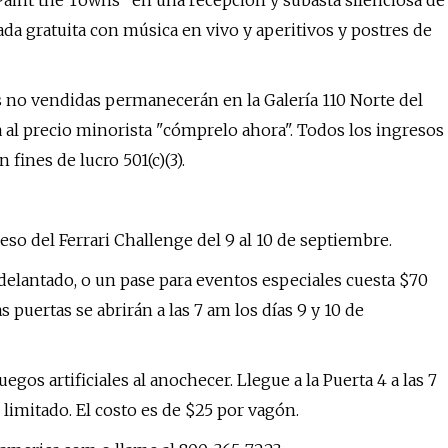
 “Paint the Towns” en una recepción y subasta silenciosa de
ada gratuita con música en vivo y aperitivos y postres de
as no vendidas permanecerán en la Galería 110 Norte del
a al precio minorista "cómprelo ahora". Todos los ingresos
fines de lucro 501(c)(3).
so del Ferrari Challenge del 9 al 10 de septiembre.
adelantado, o un pase para eventos especiales cuesta $70
 puertas se abrirán a las 7 am los días 9 y 10 de
os artificiales al anochecer. Llegue a la Puerta 4 a las 7
 limitado. El costo es de $25 por vagón.