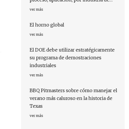
usuario final, por región, por país:
ver más
impulsores, tendencias y pronóstico
para 2029
El horno global
ver más
El DOE debe utilizar estratégicamente
o
su programa de demostraciones
industriales
ver más
BBQ Pitmasters sobre cómo manejar el
verano más caluroso en la historia de
Texas
ver más