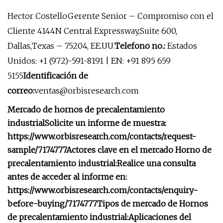
Hector CostelloGerente Senior – Compromiso con el
Cliente 4144N Central Expressway,Suite 600,
Dallas,Texas – 75204, EE.UU.
Telefono no.:
Estados
Unidos: +1 (972)-591-8191 | EN: +91 895 659
5155
Identificación de
correo:
ventas@orbisresearch.com
Mercado de hornos de precalentamiento
industrial
Solicite un informe de muestra:
https://www.orbisresearch.com/contacts/request-
sample/7174777
Actores clave en el mercado Horno de
precalentamiento industrial:
Realice una consulta
antes de acceder al informe en:
https://www.orbisresearch.com/contacts/enquiry-
before-buying/7174777
Tipos de mercado de Hornos
de precalentamiento industrial:
Aplicaciones del