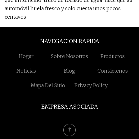
que un sencillo 'truco de rociado de agua' hace que su
automóvil huela fresco y solo cuesta unos pocos
centavos
NAVEGACION RAPIDA
Hogar
Sobre Nosotros
Productos
Noticias
Blog
Contáctenos
Mapa Del Sitio
Privacy Policy
EMPRESA ASOCIADA