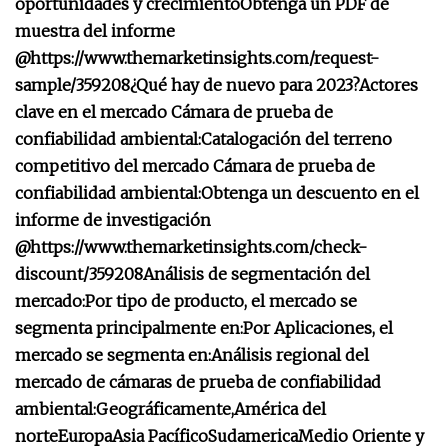
oportunidades y crecimiento
Obtenga un PDF de
muestra del informe
@
https://www.themarketinsights.com/request-
sample/359208
¿Qué hay de nuevo para 2023?
Actores
clave en el mercado Cámara de prueba de
confiabilidad ambiental:
Catalogación del terreno
competitivo del mercado Cámara de prueba de
confiabilidad ambiental:
Obtenga un descuento en el
informe de investigación
@
https://www.themarketinsights.com/check-
discount/359208
Análisis de segmentación del
mercado:
Por tipo de producto, el mercado se
segmenta principalmente en:
Por Aplicaciones, el
mercado se segmenta en:
Análisis regional del
mercado de cámaras de prueba de confiabilidad
ambiental:
Geográficamente,
América del
norte
Europa
Asia Pacífico
Sudamerica
Medio Oriente y