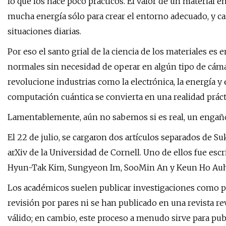
lo que los hace poco prácticos. El valor de un material
mucha energía sólo para crear el entorno adecuado, y cas
situaciones diarias.
Por eso el santo grial de la ciencia de los materiales e
normales sin necesidad de operar en algún tipo de cámara
revolucione industrias como la electrónica, la energía y 
computación cuántica se convierta en una realidad práct
Lamentablemente, aún no sabemos si es real, un engañ
El 22 de julio, se cargaron dos artículos separados de 
arXiv de la Universidad de Cornell. Uno de ellos fue esc
Hyun-Tak Kim, Sungyeon Im, SooMin An y Keun Ho Auh e
Los académicos suelen publicar investigaciones como p
revisión por pares ni se han publicado en una revista rev
válido; en cambio, este proceso a menudo sirve para pu