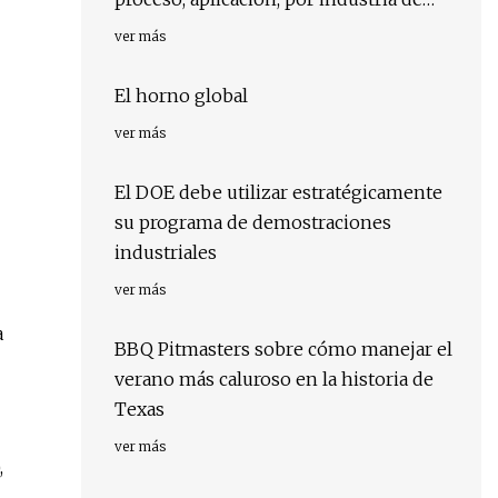
usuario final, por región, por país:
ver más
impulsores, tendencias y pronóstico
para 2029
El horno global
ver más
El DOE debe utilizar estratégicamente
su programa de demostraciones
industriales
ver más
a
BBQ Pitmasters sobre cómo manejar el
verano más caluroso en la historia de
Texas
ver más
,