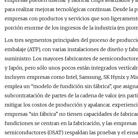
empresas pueden diseñar y fabricar chips avanzados y 
para realizar mejoras tecnológicas continuas. Desde la p
empresas con productos y servicios que son ligerament
porción enorme de los ingresos de la industria (en prome
Los tres segmentos principales del proceso de producció
embalaje (ATP), con varias instalaciones de diseño y fabr
suministro. Los mayores fabricantes de semiconductore
y Japón, pero sólo unos pocos están integrados vertical
incluyen empresas como Intel, Samsung, SK Hynix y Micr
emplea un “modelo de fundición sin fábrica”, que asigna
subcontratación de partes de la cadena de valor (en part
mitigar los costos de producción y apalancar. experienci
empresas “sin fábrica” no tienen capacidades de fabrica
fundiciones se centran en la fabricación, y las empresa
semiconductores (OSAT) respaldan las pruebas y el en