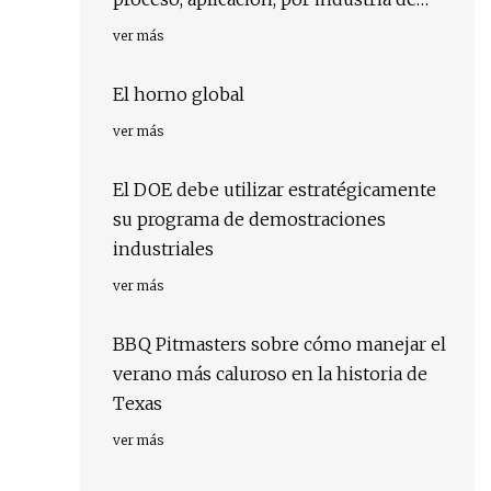
usuario final, por región, por país:
ver más
impulsores, tendencias y pronóstico
para 2029
El horno global
ver más
El DOE debe utilizar estratégicamente
su programa de demostraciones
industriales
ver más
BBQ Pitmasters sobre cómo manejar el
verano más caluroso en la historia de
Texas
ver más