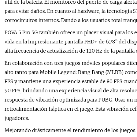
útil de la batería. El monitoreo del puerto de carga alert
para evitar daños. En cuanto al hardware, la tecnología
cortocircuitos internos. Dando a los usuarios total tranqu
POVA 5 Pro 5G también ofrece un placer visual para los e
vida en la impresionante pantalla FHD+ de 6,78” del dis
alta frecuencia de actualización de 120 Hz de la pantalla
En colaboración con tres juegos móviles populares dife
alto tanto para Mobile Legend: Bang Bang (MLBB) como p
FPS y mantiene una experiencia estable de 80 FPS cuand
90 FPS, brindando una experiencia visual de alta resolu
respuesta de vibración optimizada para PUBG. Usar un mot
retroalimentación háptica en el juego. Esta vibración re
jugadores.
Mejorando drásticamente el rendimiento de los juegos,