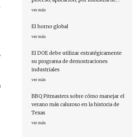
n
usuario final, por región, por país:
ver más
impulsores, tendencias y pronóstico
para 2029
El horno global
ver más
El DOE debe utilizar estratégicamente
o
su programa de demostraciones
industriales
ver más
a
BBQ Pitmasters sobre cómo manejar el
verano más caluroso en la historia de
Texas
ver más