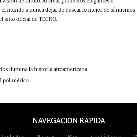
visión de futuro. Al crear productos elegantes e
o el mundo a nunca dejar de buscar lo mejor de sí mismos
l sitio oficial de TECNO.
ados ilumina la historia afroamericana
l polimérico
NAVEGACION RAPIDA
Productos
Noticias
Blog
Contáctenos
M