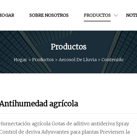
HOGAR
SOBRE NOSOTROS
PRODUCTOS
NOTI
Productos
Hogar
>
Productos
>
Aerosol De Lluvia
>
Contenido
Antihumedad agrícola
Humectación agrícola Gotas de aditivo antideriva Spray
Control de deriva Adyuvantes para plantas Previenen la