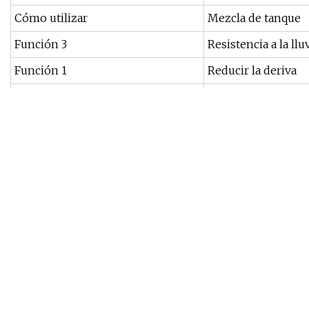
Cómo utilizar
Mezcla de tanque
Función 3
Resistencia a la llu
Función 1
Reducir la deriva
Solubilidad
Dispensable en ag
Paquete de transporte
Tambor de 200 kg, 
Especificación
TIS-331
Marca comercial
TIS
Origen
Porcelana
Código hs
3402130090
Capacidad de producción
100000
Descripción del Producto