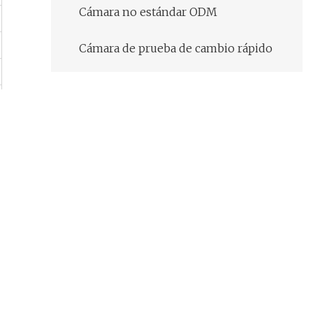
Cámara no estándar ODM
Cámara de prueba de cambio rápido
Productos relacionados
Cámara de prueba climática
de temperatura de tasa de
cambio rápido
Precio de la cámara de prueba
de cambio rápido de
temperatura de simulación
ambiental