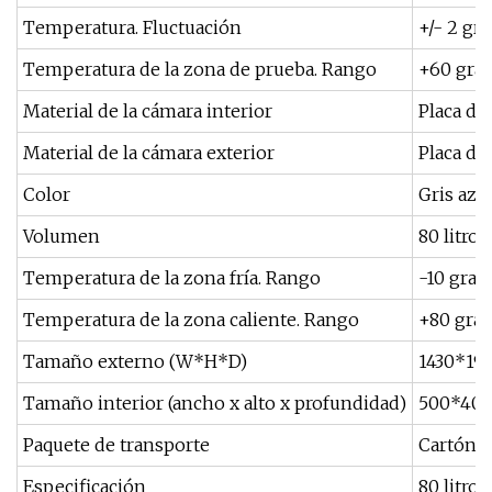
Temperatura. Fluctuación
+/- 2 gr
Temperatura de la zona de prueba. Rango
+60 grad
Material de la cámara interior
Placa de
Material de la cámara exterior
Placa de
Color
Gris azu
Volumen
80 litros
Temperatura de la zona fría. Rango
-10 grad
Temperatura de la zona caliente. Rango
+80 gra
Tamaño externo (W*H*D)
1430*1
Tamaño interior (ancho x alto x profundidad)
500*40
Paquete de transporte
Cartón d
Especificación
80 litros