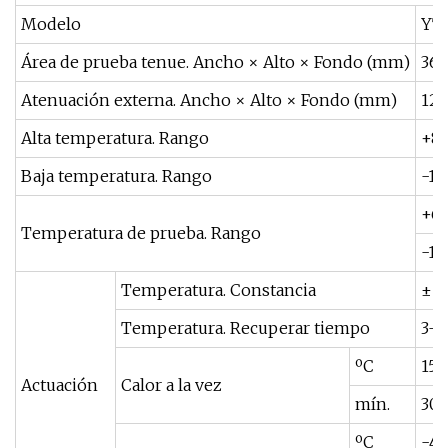
Modelo
YT
Área de prueba tenue. Ancho × Alto × Fondo (mm)
36
Atenuación externa. Ancho × Alto × Fondo (mm)
120
Alta temperatura. Rango
+8
Baja temperatura. Rango
-10
+60
Temperatura de prueba. Rango
-10
Temperatura. Constancia
± 1
Temperatura. Recuperar tiempo
3--
ºC
150
Actuación
Calor a la vez
mín.
30
ºC
-40