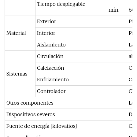
Tiempo desplegable
mín.
60 
Exterior
Pia
Material
Interior
Pia
Aislamiento
Lan
Circulación
aba
Calefacción
Cal
Sistemas
Enfriamiento
Com
Controlador
CL
Otros componentes
Luc
Dispositivos severos
Dis
Fuente de energía [kilovatios]
CA 