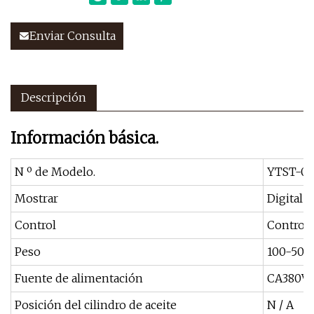
Enviar Consulta
Descripción
Información básica.
N º de Modelo.
YTST-0
Mostrar
Digital
Control
Control
Peso
100-500 
Fuente de alimentación
CA380V
Posición del cilindro de aceite
N / A