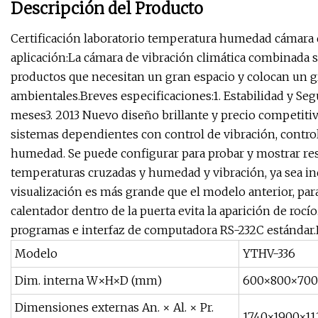
Descripción del Producto
Certificación laboratorio temperatura humedad cámara
aplicación:La cámara de vibración climática combinada 
productos que necesitan un gran espacio y colocan un 
ambientales.Breves especificaciones:1. Estabilidad y Seg
meses3. 2013 Nuevo diseño brillante y precio competitivo
sistemas dependientes con control de vibración, contro
humedad. Se puede configurar para probar y mostrar res
temperaturas cruzadas y humedad y vibración, ya sea i
visualización es más grande que el modelo anterior, para
calentador dentro de la puerta evita la aparición de roc
programas e interfaz de computadora RS-232C estándar.E
Modelo
YTHV-336
Dim. interna W×H×D (mm)
600×800×700
Dimensiones externas An. × Al. × Pr.
1740×1900×11