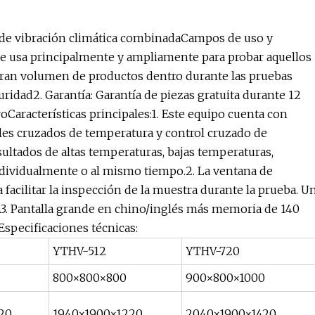
 de vibración climática combinadaCampos de uso y
se usa principalmente y ampliamente para probar aquellos
gran volumen de productos dentro durante las pruebas
uridad2. Garantía: Garantía de piezas gratuita durante 12
Características principales:1. Este equipo cuenta con
les cruzados de temperatura y control cruzado de
ultados de altas temperaturas, bajas temperaturas,
ndividualmente o al mismo tiempo.2. La ventana de
 facilitar la inspección de la muestra durante la prueba. U
ío.3. Pantalla grande en chino/inglés más memoria de 140
specificaciones técnicas:
YTHV-512
YTHV-720
800×800×800
900×800×1000
20
1940×1900×1220
2040×1900×1420