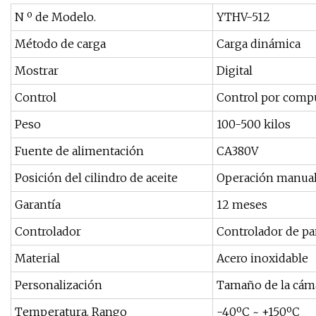
N º de Modelo.
YTHV-512
Método de carga
Carga dinámica
Mostrar
Digital
Control
Control por comp
Peso
100-500 kilos
Fuente de alimentación
CA380V
Posición del cilindro de aceite
Operación manua
Garantía
12 meses
Controlador
Controlador de pa
Material
Acero inoxidable
Personalización
Tamaño de la cáma
Temperatura. Rango
-40ºC ~ +150ºC