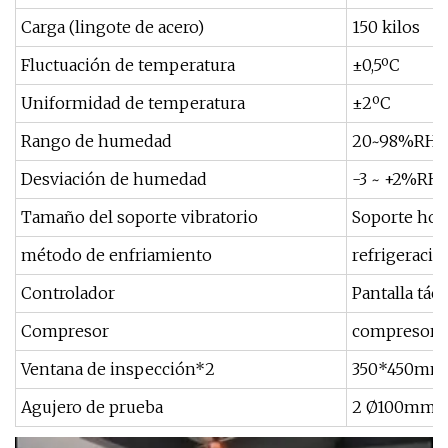
Carga (lingote de acero)
150 kilos
Fluctuación de temperatura
±0,5ºC
Uniformidad de temperatura
±2ºC
Rango de humedad
20~98%RH (c
Desviación de humedad
-3 ~ +2%RH 
Tamaño del soporte vibratorio
Soporte hor
método de enfriamiento
refrigeració
Controlador
Pantalla tác
Compresor
compresor 
Ventana de inspección*2
350*450mm
Agujero de prueba
2 Ø100mm