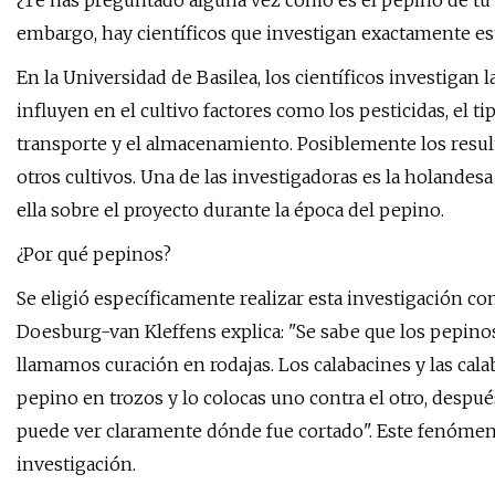
¿Te has preguntado alguna vez cómo es el pepino de tu 
embargo, hay científicos que investigan exactamente es
En la Universidad de Basilea, los científicos investigan
influyen en el cultivo factores como los pesticidas, el ti
transporte y el almacenamiento. Posiblemente los resu
otros cultivos. Una de las investigadoras es la holande
ella sobre el proyecto durante la época del pepino.
¿Por qué pepinos?
Se eligió específicamente realizar esta investigación c
Doesburg-van Kleffens explica: "Se sabe que los pepinos
llamamos curación en rodajas. Los calabacines y las cal
pepino en trozos y lo colocas uno contra el otro, despu
puede ver claramente dónde fue cortado". Este fenómen
investigación.