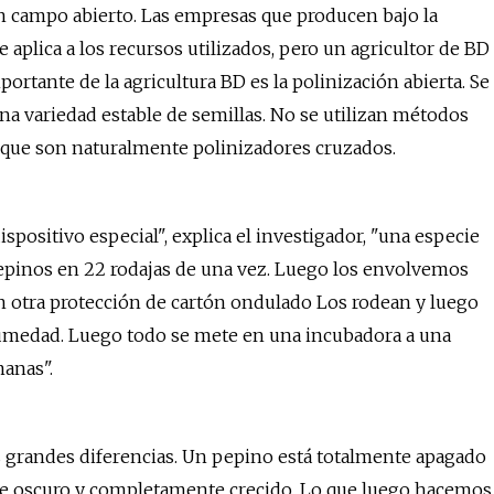
en campo abierto. Las empresas que producen bajo la
 aplica a los recursos utilizados, pero un agricultor de BD
portante de la agricultura BD es la polinización abierta. Se
una variedad estable de semillas. No se utilizan métodos
s que son naturalmente polinizadores cruzados.
positivo especial", explica el investigador, "una especie
 pepinos en 22 rodajas de una vez. Luego los envolvemos
n otra protección de cartón ondulado Los rodean y luego
 humedad. Luego todo se mete en una incubadora a una
anas".
 grandes diferencias. Un pepino está totalmente apagado
rde oscuro y completamente crecido. Lo que luego hacemos