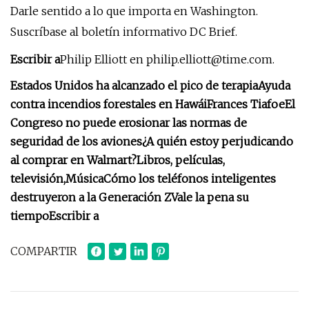
Darle sentido a lo que importa en Washington.
Suscríbase al boletín informativo DC Brief.
Escribir a
Philip Elliott en
philip.elliott@time.com
.
Estados Unidos ha alcanzado el pico de terapia
Ayuda
contra incendios forestales en Hawái
Frances Tiafoe
El
Congreso no puede erosionar las normas de
seguridad de los aviones
¿A quién estoy perjudicando
al comprar en Walmart?
Libros, películas,
televisión,
Música
Cómo los teléfonos inteligentes
destruyeron a la Generación Z
Vale la pena su
tiempo
Escribir a
COMPARTIR