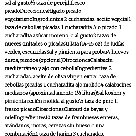
sal al gusto
½ taza de perejil fresco
picado
Direcciones
Hígado picado
vegetariano
Ingredientes
2 cucharadas. aceite vegetal
1
taza de cebollas picadas
1 cucharadita Ajo picado
1
cucharadita azúcar moreno, o al gusto
2 tazas de
nueces (mitades o picadas)
1 lata (14-16 oz) de judías
verdes, escurridas
Sal y pimienta para probar
4 huevos
duros, picados (opcional)
Direcciones
Calabacín
mediterráneo y ajo con cebolla
Ingredientes
2
cucharadas. aceite de oliva virgen extra
1 taza de
cebollas picadas
1 cucharadita ajo molido
4 calabacines
medianos (aproximadamente 1½ libras)
Sal kosher y
pimienta recién molida al gusto
¼ taza de perejil
fresco picado
Direcciones
Clafouti de bayas y
miel
Ingredientes
10 tazas de frambuesas enteras,
arándanos, moras, cerezas sin hueso o una
combinación
1 taza de harina
3 cucharadas.