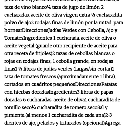
taza de vino blanco
¼ taza de jugo de limón
2
cucharadas. aceite de oliva virgen extra
½ cucharadita
polvo de ajo
2 rodajas finas de limón por la mitad, para
hornear
Direcciones
Judías Verdes con Cebolla, Ajo y
Tomates
Ingredientes
1 cucharada. aceite de oliva o
aceite vegetal (guarde otro recipiente de aceite para
otra receta de frijoles)
2 tazas de cebollas blancas o
rojas en rodajas finas, 1 cebolla grande, en rodajas
finas
1 ½ libras de judías verdes (largas/sin cortar)
1
taza de tomates frescos (aproximadamente 1 libra),
cortados en cuadritos pequeños
Direcciones
Patatas
con hierbas doradas
Ingredientes
3 libras de papas
doradas
6 cucharadas. aceite de oliva
1 cucharadita de
tomillo seco
½ cucharadita de romero seco
Sal y
pimienta (al menos 1 cucharadita de cada una)
2-3
dientes de ajo, pelados y triturados (opcional)
Agrega