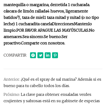
mantequilla o margarina, derretida
1 cucharada.
cáscara de limón rallada
4 huevos, ligeramente
batidos
²/₃ taza de miel
1 taza mitad y mitad (o no tipo
leche)
1 cucharadita canela
Direcciones
Mantenlo
limpio.
POR FAVOR APAGUE LAS MAYÚSCULAS.
No
amenaces.
Sea sincero.
Se bueno.
Ser
proactivo.
Comparte con nosotros.
COMPARTIR
Anterior:
¿Qué es el spray de sal marina? Además si es
bueno para tu cabello todos los días.
Próximo:
La clave para obtener ensaladas verdes
crujientes y sabrosas está en su gabinete de especias