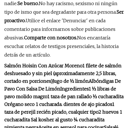
nadie.
Se bueno.
No hay racismo, sexismo ni ningún
tipo de ismo que sea degradante para otra persona.
Ser
proactivo.
Utilice el enlace 'Denunciar' en cada
comentario para informarnos sobre publicaciones
abusivas.
Comparte con nosotros.
Nos encantaría
escuchar relatos de testigos presenciales, la historia
detrás de un artículo.
Salmón Hoisin Con Azúcar Moreno
1 filete de salmón
deshuesado y sin piel (aproximadamente 2,5 libras,
cortado en porciones)
Jugo de ½ limón
Albóndigas De
Pavo Con Salsa De Limón
Ingredientes
1 ½ libras de
pavo molido magro
1 taza de pan rallado
½ cucharadita
Orégano seco
1 cucharada. dientes de ajo picados
1
taza de perejil recién picado, cualquier tipo
2 huevos
1
cucharadita Sal kosher al gusto
¼ cucharadita
pimienta negra
Aceite en aerosol para cocinar
Salsa
¼