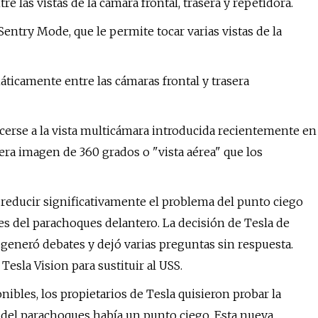
e las vistas de la cámara frontal, trasera y repetidora.
 Sentry Mode, que le permite tocar varias vistas de la
áticamente entre las cámaras frontal y trasera
cerse a la vista multicámara introducida recientemente en
era imagen de 360 ​​grados o "vista aérea" que los
reducir significativamente el problema del punto ciego
s del parachoques delantero. La decisión de Tesla de
2 generó debates y dejó varias preguntas sin respuesta.
esla Vision para sustituir al USS.
bles, los propietarios de Tesla quisieron probar la
e del parachoques había un punto ciego. Esta nueva