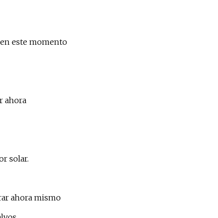
n en este momento
r ahora
r solar.
prar ahora mismo
alvos