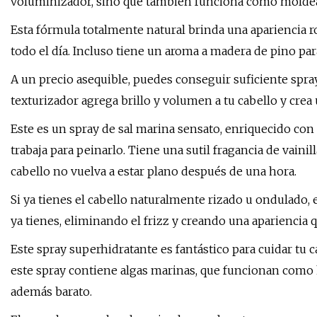
voluminizador, sino que también funciona como moldeado
Esta fórmula totalmente natural brinda una apariencia ro
todo el día. Incluso tiene un aroma a madera de pino para 
A un precio asequible, puedes conseguir suficiente spray
texturizador agrega brillo y volumen a tu cabello y crea 
Este es un spray de sal marina sensato, enriquecido con 
trabaja para peinarlo. Tiene una sutil fragancia de vainill
cabello no vuelva a estar plano después de una hora.
Si ya tienes el cabello naturalmente rizado u ondulado, es
ya tienes, eliminando el frizz y creando una apariencia q
Este spray superhidratante es fantástico para cuidar tu 
este spray contiene algas marinas, que funcionan como 
además barato.