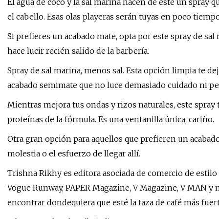
El agua de coco y la sal marina hacen de este un spray 
el cabello. Esas olas playeras serán tuyas en poco tiempo
Si prefieres un acabado mate, opta por este spray de sa
hace lucir recién salido de la barbería.
Spray de sal marina, menos sal. Esta opción limpia te de
acabado semimate que no luce demasiado cuidado ni per
Mientras mejora tus ondas y rizos naturales, este spray t
proteínas de la fórmula. Es una ventanilla única, cariño.
Otra gran opción para aquellos que prefieren un acabado 
molestia o el esfuerzo de llegar allí.
Trishna Rikhy es editora asociada de comercio de estilo
Vogue Runway, PAPER Magazine, V Magazine, V MAN y má
encontrar dondequiera que esté la taza de café más fuert