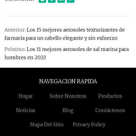
Anterior:
Los 15 mejores aerosoles texturizantes de
farmacia para un cabello elegante y sin esfuerzo
Próximo:
Los 11 mejores aerosoles de sal marina para
hombres en 2023
NAVEGACION RAPIDA
Hogar
Sobre Nosotros
Productos
Noticias
Blog
Contáctenos
Mapa Del Sitio
Privacy Policy