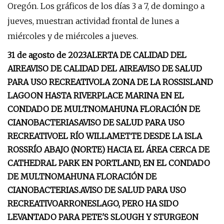
Oregón. Los gráficos de los días 3 a 7, de domingo a
jueves, muestran actividad frontal de lunes a
miércoles y de miércoles a jueves.
31 de agosto de 2023
ALERTA DE CALIDAD DEL
AIRE
AVISO DE CALIDAD DEL AIRE
AVISO DE SALUD
PARA USO RECREATIVO
LA ZONA DE LA ROSS
ISLAND
LAGOON HASTA RIVERPLACE MARINA EN EL
CONDADO DE MULTNOMAH
UNA FLORACIÓN DE
CIANOBACTERIAS
AVISO DE SALUD PARA USO
RECREATIVO
EL RÍO WILLAMETTE DESDE LA ISLA
ROSS
RÍO ABAJO (NORTE) HACIA EL ÁREA CERCA DE
CATHEDRAL PARK EN PORTLAND, EN EL CONDADO
DE MULTNOMAH
UNA FLORACIÓN DE
CIANOBACTERIAS.
AVISO DE SALUD PARA USO
RECREATIVO
ARRONES
LAGO, PERO HA SIDO
LEVANTADO PARA PETE'S SLOUGH Y STURGEON