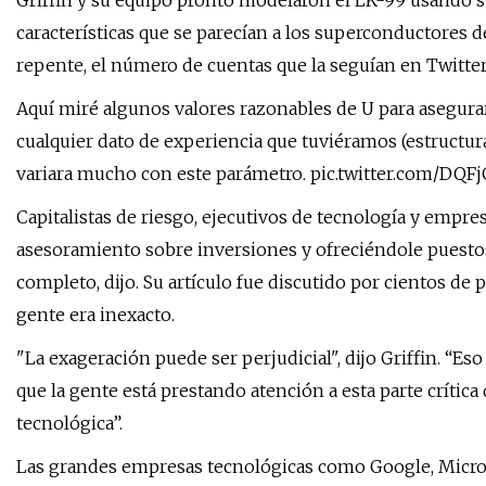
Griffin y su equipo pronto modelaron el LK-99 usando
características que se parecían a los superconductores de 
repente, el número de cuentas que la seguían en Twitter
Aquí miré algunos valores razonables de U para asegur
cualquier dato de experiencia que tuviéramos (estructura
variara mucho con este parámetro. pic.twitter.com/DQF
Capitalistas de riesgo, ejecutivos de tecnología y empre
asesoramiento sobre inversiones y ofreciéndole puesto
completo, dijo. Su artículo fue discutido por cientos de 
gente era inexacto.
"La exageración puede ser perjudicial", dijo Griffin. “E
que la gente está prestando atención a esta parte crítica 
tecnológica”.
Las grandes empresas tecnológicas como Google, Micro