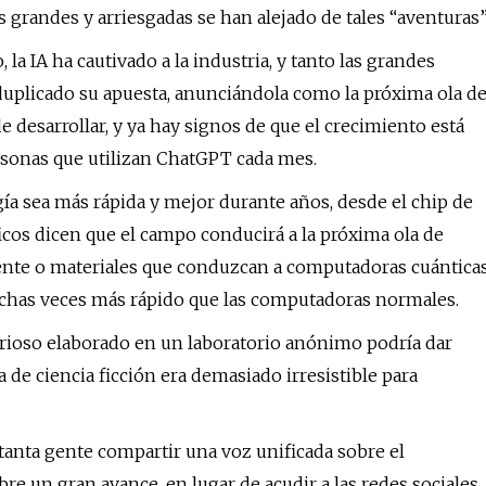
 grandes y arriesgadas se han alejado de tales “aventuras”
 IA ha cautivado a la industria, y tanto las grandes
plicado su apuesta, anunciándola como la próxima ola d
e desarrollar, y ya hay signos de que el crecimiento está
sonas que utilizan ChatGPT cada mes.
gía sea más rápida y mejor durante años, desde el chip de
ficos dicen que el campo conducirá a la próxima ola de
ente o materiales que conduzcan a computadoras cuántica
chas veces más rápido que las computadoras normales.
erioso elaborado en un laboratorio anónimo podría dar
de ciencia ficción era demasiado irresistible para
tanta gente compartir una voz unificada sobre el
e un gran avance, en lugar de acudir a las redes sociales