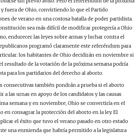
obarse sin previo aviso. Pero el referéndum de la próxima
 fuera de Ohio, convirtiendo lo que el Partido
nes de verano en una costosa batalla de poder partidista.
stitución sea más difícil de modificar protegería a Ohio
mo, endurecer las leyes sobre armas y luchar contra el
os republicanos programó claramente este referéndum para
ticular: los habitantes de Ohio decidirán en noviembre si
el resultado de la votación de la próxima semana podría
rrota para los partidarios del derecho al aborto.
es consecutivas también pondrán a prueba si el aborto
r a las urnas en apoyo de los candidatos y las causas
óxima semana y en noviembre, Ohio se convertiría en el
en consagrar la protección del aborto en la ley. El
licar el éxito que tuvo el verano pasado en otro estado
nte una enmienda que habría permitido a la legislatura