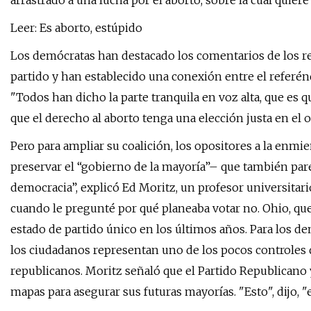
arrastrado a una lucha por el aborto, sobre la cual quie
Leer: Es aborto, estúpido
Los demócratas han destacado los comentarios de los re
partido y han establecido una conexión entre el referén
"Todos han dicho la parte tranquila en voz alta, que es qu
que el derecho al aborto tenga una elección justa en el o
Pero para ampliar su coalición, los opositores a la e
preservar el “gobierno de la mayoría”– que también pare
democracia”, explicó Ed Moritz, un profesor universitario
cuando le pregunté por qué planeaba votar no. Ohio, que
estado de partido único en los últimos años. Para los d
los ciudadanos representan uno de los pocos controles 
republicanos. Moritz señaló que el Partido Republicano 
mapas para asegurar sus futuras mayorías. "Esto", dijo, "