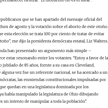
re permanecer neutral: “El momento no es el ideal”.
publicanos que se han apartado del mensaje oficial del
dum de agosto y la votación sobre el aborto de este otoño.
e esta elección se trata 100 por ciento de tratar de evitar
toño", me dijo la presidenta demócrata estatal, Liz Walters.
nmienda han presentado un argumento más simple –
ce estar resonando entre los votantes. “Estoy a favor de l
 jubilado de 85 años, frente a su casa en Cleveland,
 alguna vez fue un referente nacional, se ha acercado a un
emócratas, las enmiendas constitucionales impulsadas por
que quedan en una legislatura dominada por los
ya había manipulado la legislatura de Ohio dibujando
es un intento de manipular a toda la población".