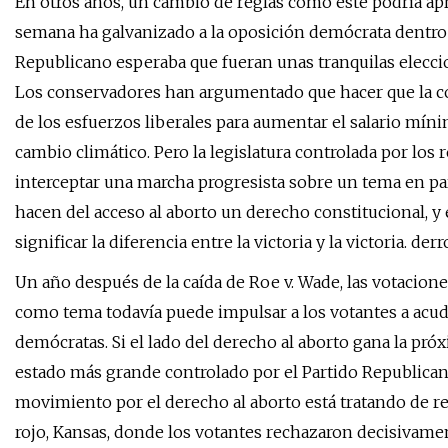
En otros años, un cambio de reglas como éste podría apr
semana ha galvanizado a la oposición demócrata dentro y
Republicano esperaba que fueran unas tranquilas eleccio
Los conservadores han argumentado que hacer que la con
de los esfuerzos liberales para aumentar el salario míni
cambio climático. Pero la legislatura controlada por l
interceptar una marcha progresista sobre un tema en par
hacen del acceso al aborto un derecho constitucional, y 
significar la diferencia entre la victoria y la victoria. de
Un año después de la caída de Roe v. Wade, las votacion
como tema todavía puede impulsar a los votantes a acudi
demócratas. Si el lado del derecho al aborto gana la pr
estado más grande controlado por el Partido Republicano 
movimiento por el derecho al aborto está tratando de rep
rojo, Kansas, donde los votantes rechazaron decisivame