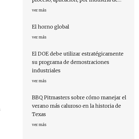
usuario final, por región, por país:
ver más
impulsores, tendencias y pronóstico
para 2029
El horno global
ver más
El DOE debe utilizar estratégicamente
su programa de demostraciones
industriales
ver más
BBQ Pitmasters sobre cómo manejar el
verano más caluroso en la historia de
a
Texas
ver más