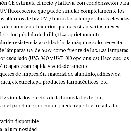
ón CE estimula el rocío y la lluvia con condensación para
a UV fluorescente que puede simular completamente los
iclos alternos de luz UV y humedad a temperaturas elevadas
os de daños en el exterior que necesitan varios meses o
 color, pérdida de brillo, tiza, agrietamiento,
a de resistencia y oxidación, la máquina solo necesita
s de lámparas UV de 40W como fuente de luz. Las lámparas
por cada lado (UVA-340 y UVB-313 opcionales). Hace que los
ray) reaparezcan rápida y verdaderamente.
paquetes de impresión, material de aluminio, adhesivos,
nica, electrochapa, productos farmacéuticos, etc.
V simula los efectos de la humedad exterior;
 del panel negro. sensor, puede repetir el resultado
zación disponible;
a la luminosidad;