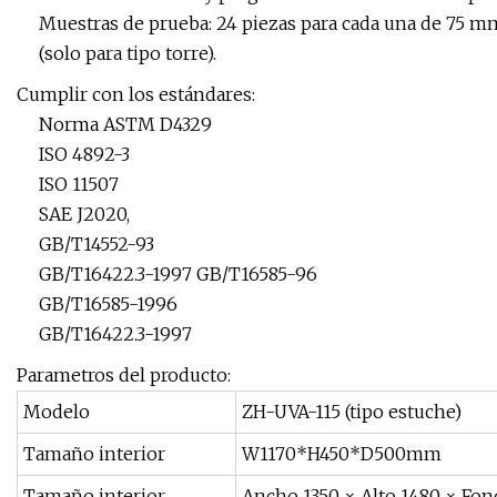
Muestras de prueba: 24 piezas para cada una de 75 
(solo para tipo torre).
Cumplir con los estándares:
Norma ASTM D4329
ISO 4892-3
ISO 11507
SAE J2020,
GB/T14552-93
GB/T16422.3-1997 GB/T16585-96
GB/T16585-1996
GB/T16422.3-1997
Parametros del producto:
Modelo
ZH-UVA-115 (tipo estuche)
Tamaño interior
W1170*H450*D500mm
Tamaño interior
Ancho 1350 × Alto 1480 × Fo