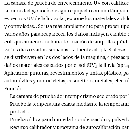
La cámara de prueba de envejecimiento UV con calificaci
la humedad y/o rocío de agua equipada con una lámpar
espectros UV de la luz solar, expone los materiales a c
y controladas. . Se usa más ampliamente para probar tip
varios años para reaparecer, los daños incluyen cambio de
enloquecimiento, neblina, formación de ampollas, pérdid
varios días o varios. semanas. La fuente adopta 8 pieza
se distribuyen en los dos lados de la máquina, 4 piezas 
daños materiales causados ​​por el sol (UV), la lluvia (sp
Aplicación: pinturas, revestimientos y tintas, plástico, 
automóviles y motocicletas, cosméticos, metales, electró
Función:
La cámara de prueba de intemperismo acelerado por U
Pruebe la temperatura exacta mediante la temperatura
probado;
Prueba cíclica para humedad, condensación y pulveri
Recurso calibrador y programa de autocalibración par