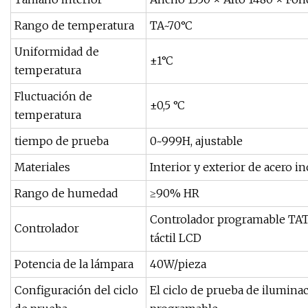
Rango de temperatura
TA~70°C
Uniformidad de
±1°C
temperatura
Fluctuación de
±0,5 °C
temperatura
tiempo de prueba
0~999H, ajustable
Materiales
Interior y exterior de acero i
Rango de humedad
≥90% HR
Controlador programable TATO
Controlador
táctil LCD
Potencia de la lámpara
40W/pieza
Configuración del ciclo
El ciclo de prueba de ilumina