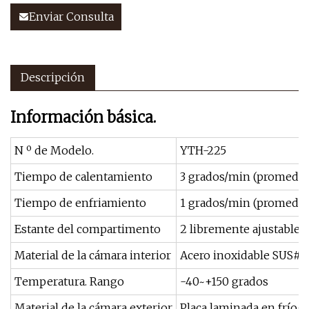
Enviar Consulta
Descripción
Información básica.
N º de Modelo.
YTH-225
Tiempo de calentamiento
3 grados/min (promedio
Tiempo de enfriamiento
1 grados/min (promedio
Estante del compartimento
2 libremente ajustable
Material de la cámara interior
Acero inoxidable SUS#3
Temperatura. Rango
-40~+150 grados
Material de la cámara exterior
Placa laminada en frío