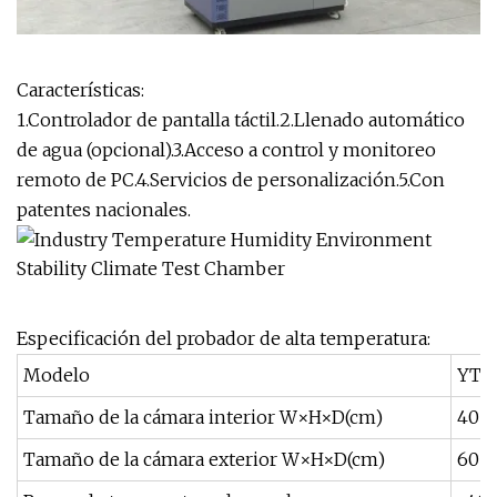
Características:
1.Controlador de pantalla táctil.2.Llenado automático
de agua (opcional).3.Acceso a control y monitoreo
remoto de PC.4.Servicios de personalización.5.Con
patentes nacionales.
Especificación del probador de alta temperatura:
Modelo
YTH
Tamaño de la cámara interior W×H×D(cm)
40×
Tamaño de la cámara exterior W×H×D(cm)
60×1