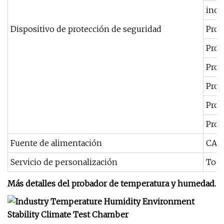
indi
Dispositivo de protección de seguridad
Prot
Prot
Prot
Prot
Prot
Prot
Fuente de alimentación
CA 1
Servicio de personalización
Todo
Más detalles del probador de temperatura y humedad.