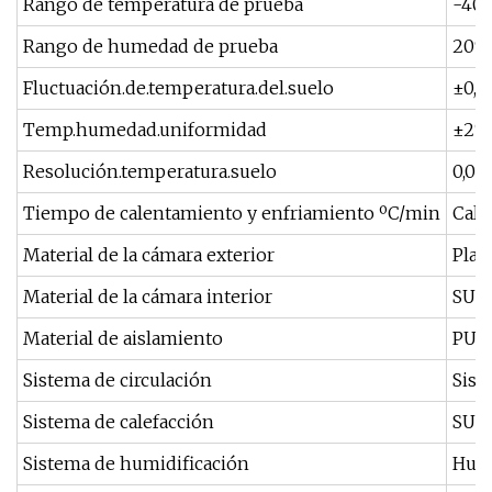
Rango de temperatura de prueba
-40º
Rango de humedad de prueba
20%
Fluctuación.de.temperatura.del.suelo
±0,3
Temp.humedad.uniformidad
±2ºC
Resolución.temperatura.suelo
0,01
Tiempo de calentamiento y enfriamiento ºC/min
Cale
Material de la cámara exterior
Plac
Material de la cámara interior
SUS#
Material de aislamiento
PU
Sistema de circulación
Sist
Sistema de calefacción
SUS#
Sistema de humidificación
Humi