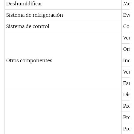
Deshumidificar
Méto
Sistema de refrigeración
Evap
Sistema de control
Cont
Vent
Orif
Otros componentes
Indi
Ver 
Esta
Disy
Prot
Prot
Prot