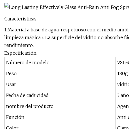
Características
1.Material a base de agua, respetuoso con el medio amb
limpieza mágica.3. La superficie del vidrio no absorbe fá
rendimiento.
Especificación
Número de modelo
VSL-
Peso
180g
Usar
vidri
Fecha de caducidad
3 año
nombre del producto
Agent
Función
Anti 
Color
Claro