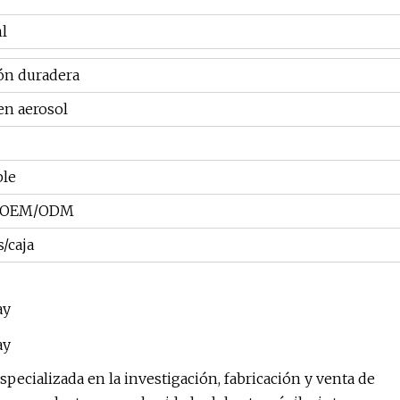
l
ón duradera
en aerosol
ble
o OEM/ODM
s/caja
ecializada en la investigación, fabricación y venta de