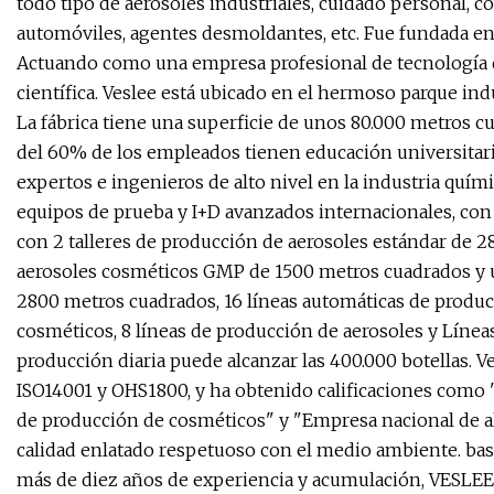
todo tipo de aerosoles industriales, cuidado personal, c
automóviles, agentes desmoldantes, etc. Fue fundada e
Actuando como una empresa profesional de tecnología q
científica. Veslee está ubicado en el hermoso parque in
La fábrica tiene una superficie de unos 80.000 metros 
del 60% de los empleados tienen educación universitaria
expertos e ingenieros de alto nivel en la industria quími
equipos de prueba y I+D avanzados internacionales, con u
con 2 talleres de producción de aerosoles estándar de 2
aerosoles cosméticos GMP de 1500 metros cuadrados y un
2800 metros cuadrados, 16 líneas automáticas de producc
cosméticos, 8 líneas de producción de aerosoles y Líneas
producción diaria puede alcanzar las 400.000 botellas. V
ISO14001 y OHS1800, y ha obtenido calificaciones como 
de producción de cosméticos" y "Empresa nacional de alt
calidad enlatado respetuoso con el medio ambiente. bas
más de diez años de experiencia y acumulación, VESLEE 