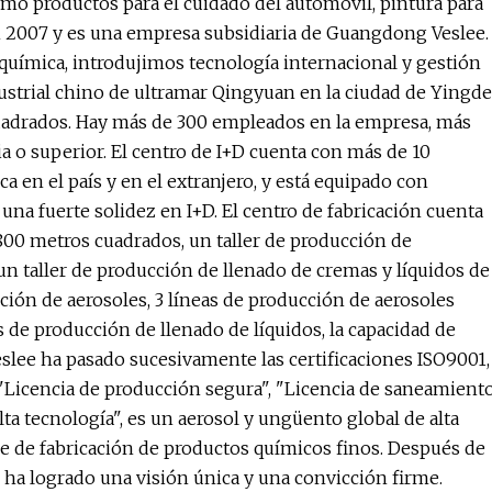
omo productos para el cuidado del automóvil, pintura para
n 2007 y es una empresa subsidiaria de Guangdong Veslee.
uímica, introdujimos tecnología internacional y gestión
dustrial chino de ultramar Qingyuan en la ciudad de Yingde
cuadrados. Hay más de 300 empleados en la empresa, más
 o superior. El centro de I+D cuenta con más de 10
ca en el país y en el extranjero, y está equipado con
na fuerte solidez en I+D. El centro de fabricación cuenta
800 metros cuadrados, un taller de producción de
 taller de producción de llenado de cremas y líquidos de
ión de aerosoles, 3 líneas de producción de aerosoles
 de producción de llenado de líquidos, la capacidad de
eslee ha pasado sucesivamente las certificaciones ISO9001,
"Licencia de producción segura", "Licencia de saneamient
a tecnología", es un aerosol y ungüento global de alta
e de fabricación de productos químicos finos. Después de
ha logrado una visión única y una convicción firme.