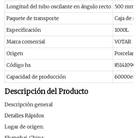
Longitud del tubo oscilante en ángulo recto
500 mm
Paquete de transporte
Caja de m
Especificación
1000L
Marca comercial
VOTAR
Origen
Porcelana
Código hs
85141090
Capacidad de producción
60000ets
Descripción del Producto
Descripción general
Detalles Rápidos
Lugar de origen:
Shanghai, China