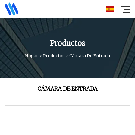
Productos
Hogar
>
Productos
>
Cámara De Entrada
CÁMARA DE ENTRADA