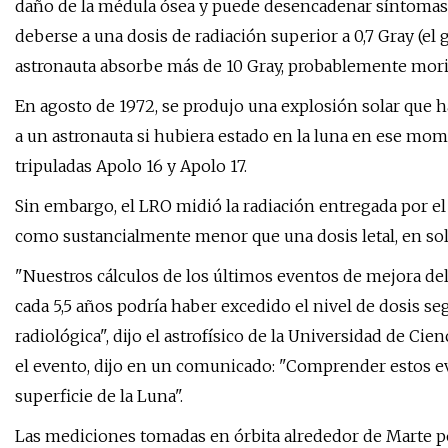
daño de la médula ósea y puede desencadenar síntomas
deberse a una dosis de radiación superior a 0,7 Gray (el g
astronauta absorbe más de 10 Gray, probablemente morir
En agosto de 1972, se produjo una explosión solar que h
a un astronauta si hubiera estado en la luna en ese mo
tripuladas Apolo 16 y Apolo 17.
Sin embargo, el LRO midió la radiación entregada por el 
como sustancialmente menor que una dosis letal, en solo
"Nuestros cálculos de los últimos eventos de mejora de
cada 5,5 años podría haber excedido el nivel de dosis s
radiológica", dijo el astrofísico de la Universidad de Ci
el evento, dijo en un comunicado: "Comprender estos eve
superficie de la Luna".
Las mediciones tomadas en órbita alrededor de Marte po