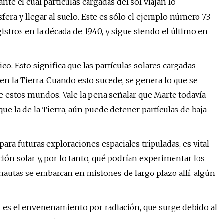
nte el cual partículas cargadas del sol viajan lo
ra y llegar al suelo. Este es sólo el ejemplo número 73
stros en la década de 1940, y sigue siendo el último en
o. Esto significa que las partículas solares cargadas
n la Tierra. Cuando esto sucede, se genera lo que se
e estos mundos. Vale la pena señalar que Marte todavía
e la de la Tierra, aún puede detener partículas de baja
ra futuras exploraciones espaciales tripuladas, es vital
ión solar y, por lo tanto, qué podrían experimentar los
autas se embarcan en misiones de largo plazo allí. algún
n es el envenenamiento por radiación, que surge debido al