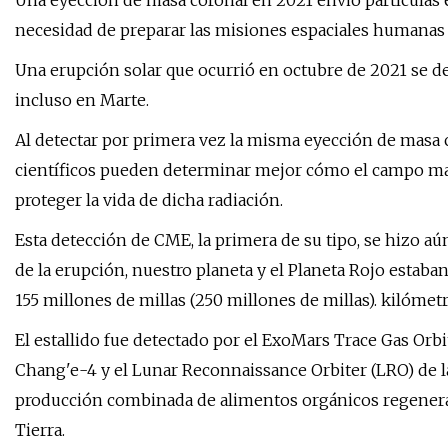
Una eyección de masa coronal en 2021 envió partículas ene
necesidad de preparar las misiones espaciales humanas pa
Una erupción solar que ocurrió en octubre de 2021 se de
incluso en Marte.
Al detectar por primera vez la misma eyección de masa 
científicos pueden determinar mejor cómo el campo mag
proteger la vida de dicha radiación.
Esta detección de CME, la primera de su tipo, se hizo 
de la erupción, nuestro planeta y el Planeta Rojo estaba
155 millones de millas (250 millones de millas). kilómetr
El estallido fue detectado por el ExoMars Trace Gas Orbi
Chang'e-4 y el Lunar Reconnaissance Orbiter (LRO) de la
producción combinada de alimentos orgánicos regenerati
Tierra.